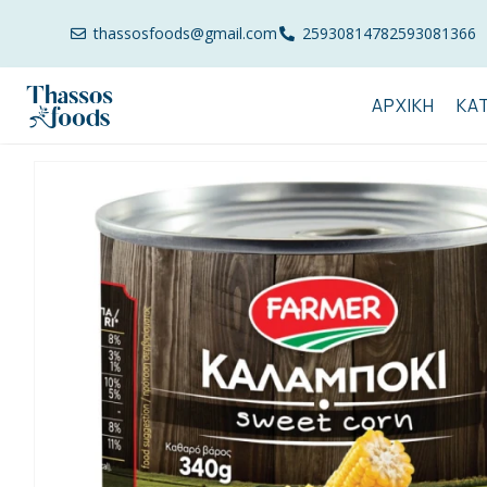
thassosfoods@gmail.com
2593081478
2593081366
ΑΡΧΙΚΉ
ΚΑ