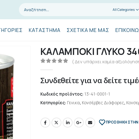
All Categories
ΤΗΓΟΡΊΕΣ
ΚΑΤΆΣΤΗΜΑ
ΣΧΕΤΙΚΆ ΜΕ ΜΑΣ
ΕΠΙΚΟΙΝΩ
ΚΑΛΑΜΠΟΚΙ ΓΛΥΚΟ 3
( Δεν υπάρχει καμία αξιολόγηση
0
out of 5
Συνδεθείτε για να δείτε τιμέ
Κωδικός προϊόντος:
13-41-0001-1
Κατηγορίες:
Γενικα
,
Κονσέρβες Διάφορες
,
Κονσε
ΠΡΌΣΘΉΚΗ ΣΤΗΝ 