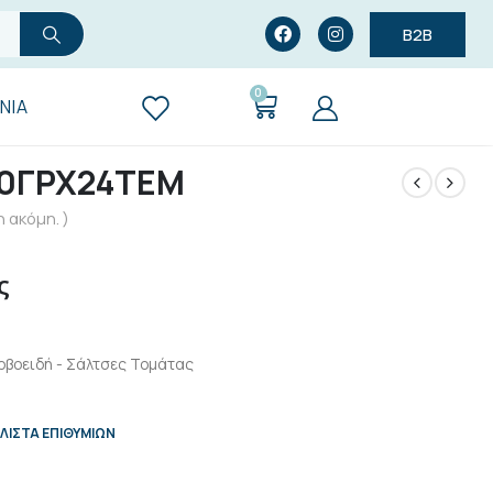
B2B
0
ΝΊΑ
40ΓΡΧ24ΤΕΜ
 ακόμη. )
ς
ρβοειδή - Σάλτσες Τομάτας
ΛΊΣΤΑ ΕΠΙΘΥΜΙΏΝ