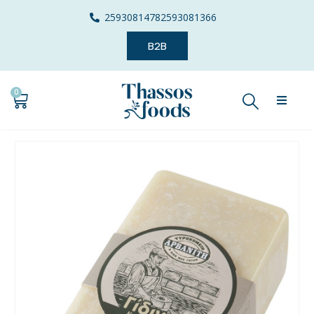
2593081478
2593081366
B2B
0