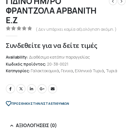
ΓΙΔΙΝΟ ΗΜ/ΡΟ
ΦΡΑΝΤΖΟΛΑ ΑΡΒΑΝΙΤΗ
Ε.Ζ
( Δεν υπάρχει καμία αξιολόγηση ακόμη. )
0
out of 5
Συνδεθείτε για να δείτε τιμές
Availability:
Διαθέσιμο κατόπιν παραγγελίας
Κωδικός προϊόντος:
20-38-0021
Κατηγορίες:
Γαλακτοκομικά
,
Γενικα
,
Ελληνικά Τυριά
,
Τυριά
ΠΡΌΣΘΉΚΗ ΣΤΗΝ ΛΊΣΤΑ ΕΠΙΘΥΜΙΏΝ
ΑΞΙΟΛΟΓΉΣΕΙΣ (0)