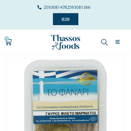
2593081478
2593081366
B2B
0