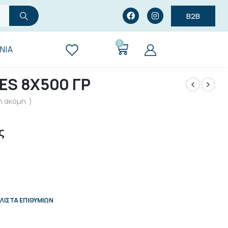
B2B
0
ΝΊΑ
CES 8X500 ΓΡ
 ακόμη. )
ς
ΛΊΣΤΑ ΕΠΙΘΥΜΙΏΝ