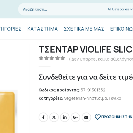
All Categories
ΤΗΓΟΡΊΕΣ
ΚΑΤΆΣΤΗΜΑ
ΣΧΕΤΙΚΆ ΜΕ ΜΑΣ
ΕΠΙΚΟΙΝΩ
ΤΣΕΝΤΑΡ VIOLIFE SLI
( Δεν υπάρχει καμία αξιολόγηση
0
out of 5
Συνδεθείτε για να δείτε τιμέ
Κωδικός προϊόντος:
57-91301352
Κατηγορίες:
Vegeterian-Νηστίσιμα
,
Γενικα
ΠΡΌΣΘΉΚΗ ΣΤΗΝ 