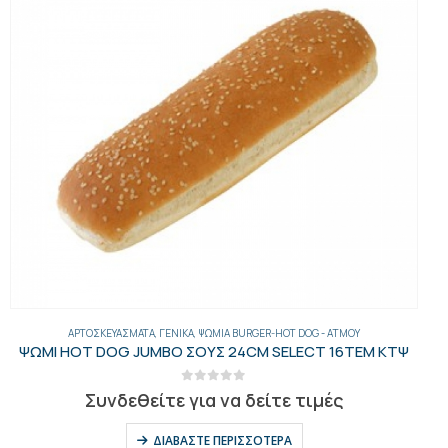
ΑΡΤΟΣΚΕΥΆΣΜΑΤΑ
,
ΓΕΝΙΚΑ
,
ΨΩΜΙΆ BURGER-HOT DOG - AΤΜΟΎ
ΨΩΜΙ HOT DOG JUMBO ΣΟΥΣ 24CM SELECT 16ΤΕΜ ΚΤΨ
0
out of 5
Συνδεθείτε για να δείτε τιμές
ΔΙΑΒΆΣΤΕ ΠΕΡΙΣΣΌΤΕΡΑ