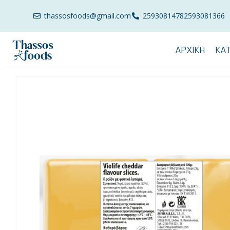
thassosfoods@gmail.com
2593081478
2593081366
ΑΡΧΙΚΉ
ΚΑ