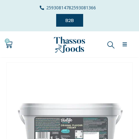
2593081478
2593081366
B2B
0