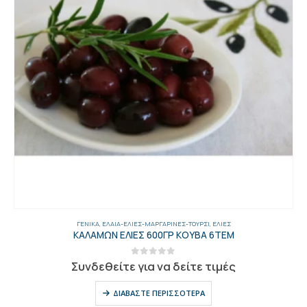
ΓΕΝΙΚΑ
,
ΈΛΑΙΑ-ΕΛΙΈΣ-ΜΑΡΓΑΡΊΝΕΣ-ΤΟΥΡΣΊ
,
ΕΛΙΈΣ
ΚΑΛΑΜΩΝ ΕΛΙΕΣ 600ΓΡ ΚΟΥΒΑ 6ΤΕΜ
0
out of 5
Συνδεθείτε για να δείτε τιμές
ΔΙΑΒΆΣΤΕ ΠΕΡΙΣΣΌΤΕΡΑ