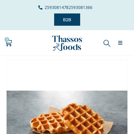
2593081478
2593081366
B2B
0