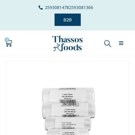
2593081478
2593081366
B2B
0