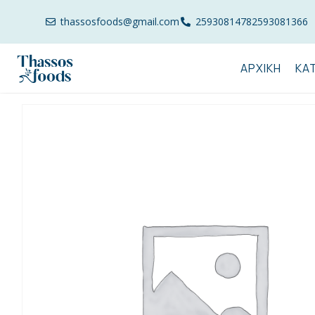
thassosfoods@gmail.com
2593081478
2593081366
ΑΡΧΙΚΉ
ΚΑ