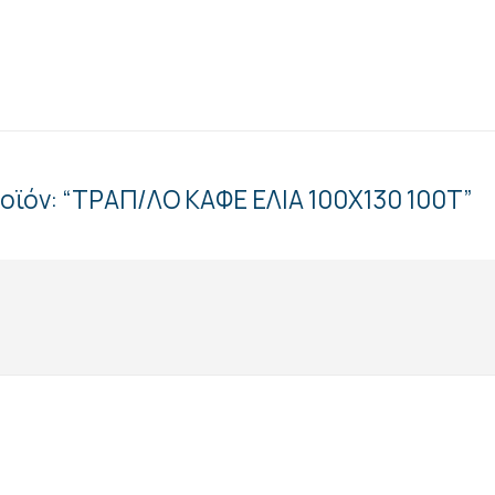
οϊόν: “ΤΡΑΠ/ΛΟ ΚΑΦΕ ΕΛΙΑ 100Χ130 100Τ”