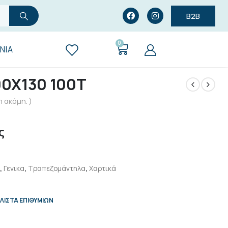
B2B
0
ΝΊΑ
00Χ130 100Τ
 ακόμη. )
ς
,
Γενικα
,
Τραπεζομάντηλα
,
Χαρτικά
ΛΊΣΤΑ ΕΠΙΘΥΜΙΏΝ