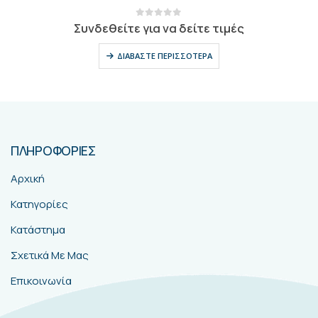
0
out of 5
Συνδεθείτε για να δείτε τιμές
ΔΙΑΒΆΣΤΕ ΠΕΡΙΣΣΌΤΕΡΑ
ΠΛΗΡΟΦΟΡΙΕΣ
Αρχική
Κατηγορίες
Κατάστημα
Σχετικά Με Μας
Επικοινωνία