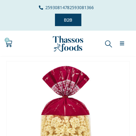
2593081478
2593081366
B2B
0