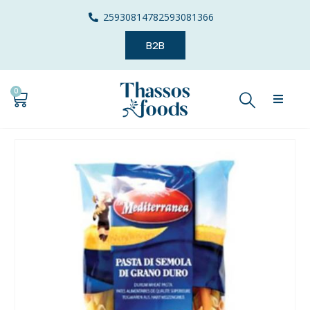
2593081478
2593081366
B2B
0