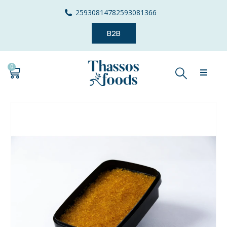
2593081478
2593081366
B2B
0