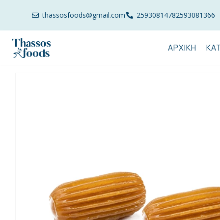
thassosfoods@gmail.com
2593081478
2593081366
ΑΡΧΙΚΉ
ΚΑ