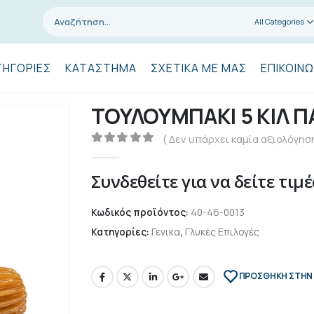
All Categories
ΤΗΓΟΡΊΕΣ
ΚΑΤΆΣΤΗΜΑ
ΣΧΕΤΙΚΆ ΜΕ ΜΑΣ
ΕΠΙΚΟΙΝΩ
ΤΟΥΛΟΥΜΠΑΚΙ 5 ΚΙΛ Π
( Δεν υπάρχει καμία αξιολόγηση
0
out of 5
Συνδεθείτε για να δείτε τιμέ
Κωδικός προϊόντος:
40-46-0013
Κατηγορίες:
Γενικα
,
Γλυκές Επιλογές
ΠΡΌΣΘΉΚΗ ΣΤΗΝ 