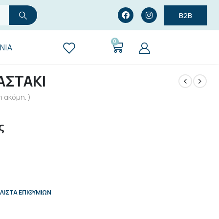
B2B
0
ΝΊΑ
ΑΣΤΑΚΙ
 ακόμη. )
ς
ΛΊΣΤΑ ΕΠΙΘΥΜΙΏΝ