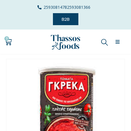
2593081478
2593081366
B2B
0