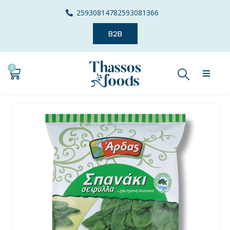
2593081478
2593081366
B2B
0