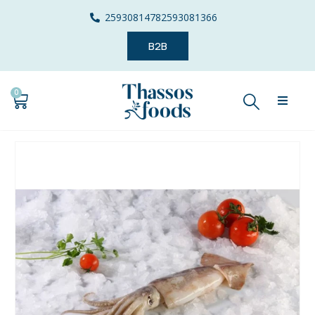
2593081478
2593081366
B2B
0