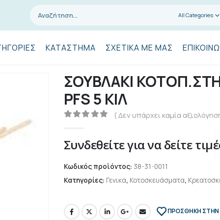
All Categories
ΤΗΓΟΡΊΕΣ
ΚΑΤΆΣΤΗΜΑ
ΣΧΕΤΙΚΆ ΜΕ ΜΑΣ
ΕΠΙΚΟΙΝΩ
ΣΟΥΒΛΑΚΙ ΚΟΤΟΠ.ΣΤΗ
PFS 5 ΚΙΛ
( Δεν υπάρχει καμία αξιολόγηση
0
out of 5
Συνδεθείτε για να δείτε τιμέ
Κωδικός προϊόντος:
38-31-0011
Κατηγορίες:
Γενικα
,
Κοτοσκευάσματα
,
Κρεατοσκ
ΠΡΌΣΘΉΚΗ ΣΤΗΝ 