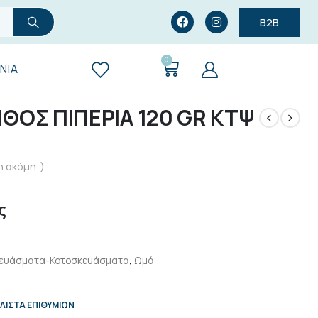
B2B
0
ΝΊΑ
ΘΟΣ ΠΙΠΕΡΙΑ 120 GR ΚΤΨ
 ακόμη. )
ς
ευάσματα-Κοτοσκευάσματα
,
Ωμά
ΛΊΣΤΑ ΕΠΙΘΥΜΙΏΝ