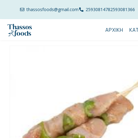
thassosfoods@gmail.com
2593081478
2593081366
ΑΡΧΙΚΉ
ΚΑ