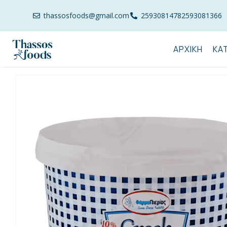
thassosfoods@gmail.com
2593081478
2593081366
ΑΡΧΙΚΉ
ΚΑ