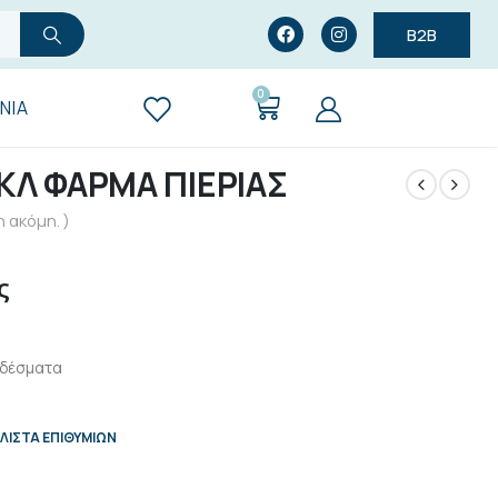
B2B
0
ΝΊΑ
ΚΛ ΦΑΡΜΑ ΠΙΕΡΙΑΣ
 ακόμη. )
ς
Εδέσματα
ΛΊΣΤΑ ΕΠΙΘΥΜΙΏΝ