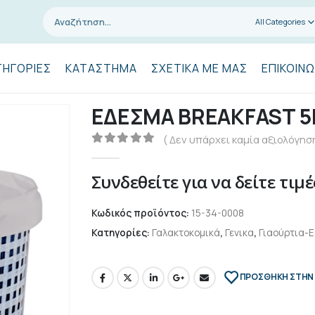
All Categories
ΤΗΓΟΡΊΕΣ
ΚΑΤΆΣΤΗΜΑ
ΣΧΕΤΙΚΆ ΜΕ ΜΑΣ
ΕΠΙΚΟΙΝΩ
ΕΔΕΣΜΑ BREAKFAST 5
( Δεν υπάρχει καμία αξιολόγηση
0
out of 5
Συνδεθείτε για να δείτε τιμέ
Κωδικός προϊόντος:
15-34-0008
Κατηγορίες:
Γαλακτοκομικά
,
Γενικα
,
Γιαούρτια-
ΠΡΌΣΘΉΚΗ ΣΤΗΝ 