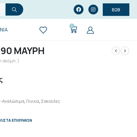
B2B
0
ΝΊΑ
Χ90 ΜΑΥΡΗ
 ακόμη. )
ς
ά-Αναλώσιμα
,
Γενικα
,
Σακούλες
ΛΊΣΤΑ ΕΠΙΘΥΜΙΏΝ