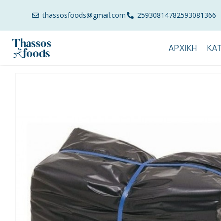
thassosfoods@gmail.com
2593081478
2593081366
ΑΡΧΙΚΉ
ΚΑ