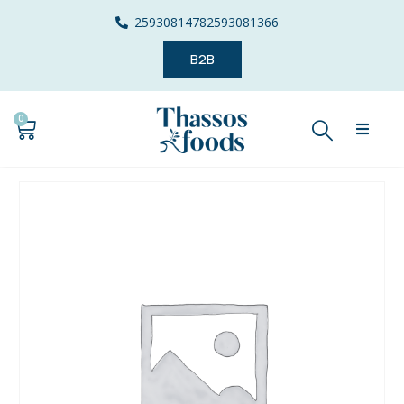
2593081478
2593081366
B2B
0