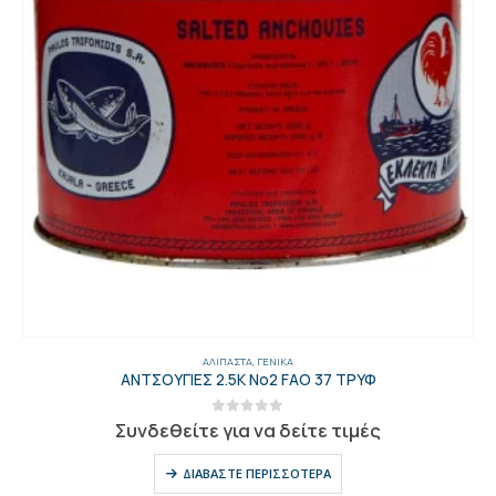
ΑΛΊΠΑΣΤΑ
,
ΓΕΝΙΚΑ
ΑΝΤΣΟΥΓΙΕΣ 2.5Κ Νο2 FAO 37 ΤΡΥΦ
0
out of 5
Συνδεθείτε για να δείτε τιμές
ΔΙΑΒΆΣΤΕ ΠΕΡΙΣΣΌΤΕΡΑ