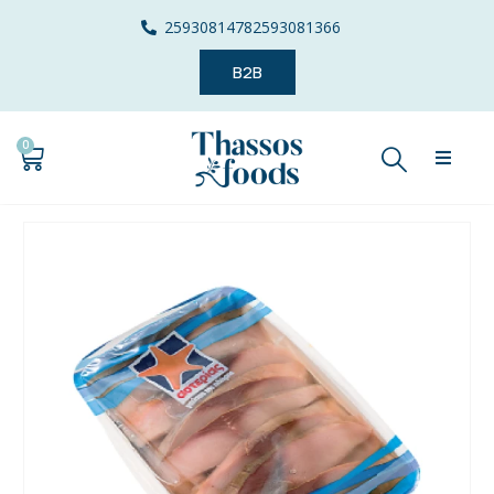
2593081478
2593081366
B2B
0