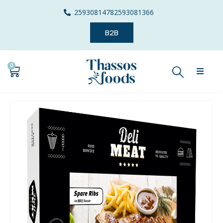
2593081478
2593081366
B2B
0