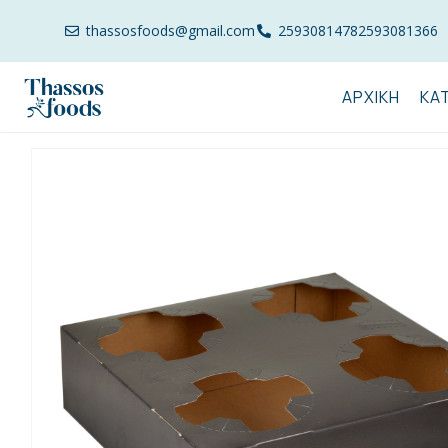
thassosfoods@gmail.com
2593081478
2593081366
ΑΡΧΙΚΉ
ΚΑ