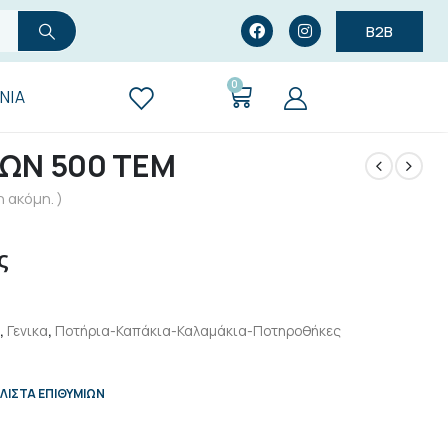
B2B
0
ΝΊΑ
ΩΝ 500 ΤΕΜ
 ακόμη. )
ς
,
Γενικα
,
Ποτήρια-Καπάκια-Καλαμάκια-Ποτηροθήκες
ΛΊΣΤΑ ΕΠΙΘΥΜΙΏΝ