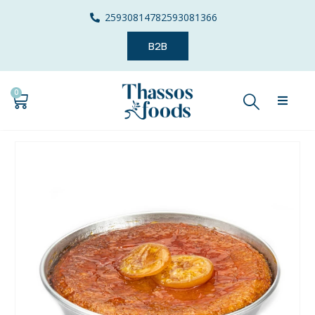
2593081478
2593081366
B2B
0