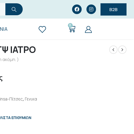
B2B
0
ΝΊΑ
ΤΨ ΙΑΤΡΟ
 ακόμη. )
ς
insa-Πίτσες
,
Γενικα
ΛΊΣΤΑ ΕΠΙΘΥΜΙΏΝ