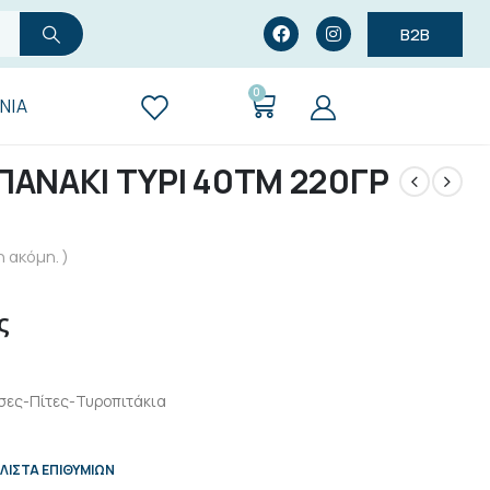
B2B
0
ΝΊΑ
ΠΑΝΑΚΙ ΤΥΡΙ 40ΤΜ 220ΓΡ
 ακόμη. )
ς
ες-Πίτες-Τυροπιτάκια
ΛΊΣΤΑ ΕΠΙΘΥΜΙΏΝ