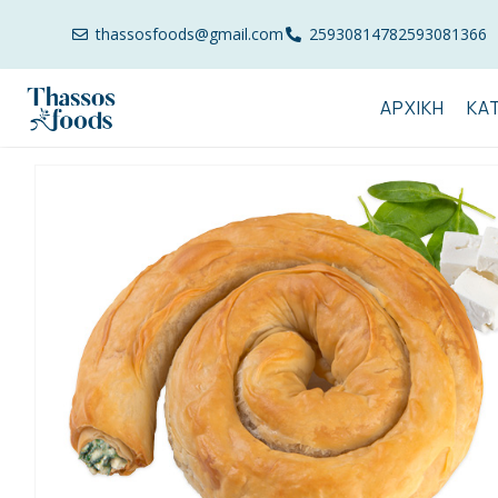
thassosfoods@gmail.com
2593081478
2593081366
ΑΡΧΙΚΉ
ΚΑ