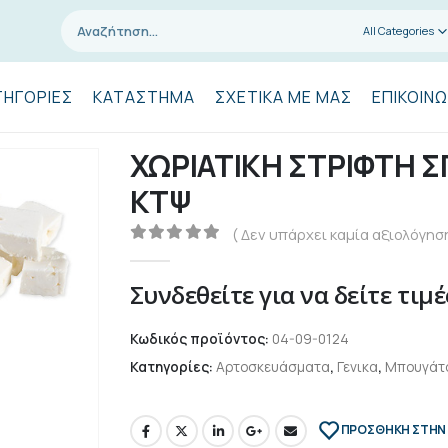
All Categories
ΤΗΓΟΡΊΕΣ
ΚΑΤΆΣΤΗΜΑ
ΣΧΕΤΙΚΆ ΜΕ ΜΑΣ
ΕΠΙΚΟΙΝΩ
ΧΩΡΙΑΤΙΚΗ ΣΤΡΙΦΤΗ Σ
ΚΤΨ
( Δεν υπάρχει καμία αξιολόγηση
0
out of 5
Συνδεθείτε για να δείτε τιμέ
Κωδικός προϊόντος:
04-09-0124
Κατηγορίες:
Αρτοσκευάσματα
,
Γενικα
,
Μπουγάτσ
ΠΡΌΣΘΉΚΗ ΣΤΗΝ 