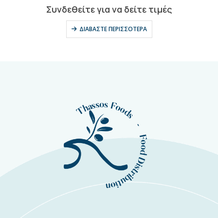
0
out of 5
ές
Συνδεθείτε για να δείτε τιμέ
ΔΙΑΒΆΣΤΕ ΠΕΡΙΣΣΌΤΕΡΑ