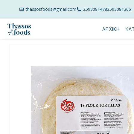
thassosfoods@gmail.com
2593081478
2593081366
ΑΡΧΙΚΉ
ΚΑ