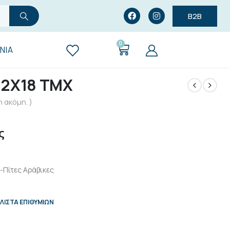
B2B
0
ΝΊΑ
12Χ18 ΤΜΧ
 ακόμη. )
ς
-Πίτες Αράβικες
ΛΊΣΤΑ ΕΠΙΘΥΜΙΏΝ