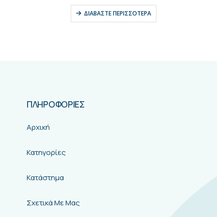
0
out of 5
Συνδεθείτε για να δείτε τιμ
ΔΙΑΒΆΣΤΕ ΠΕΡΙΣΣΌΤΕΡΑ
ΠΛΗΡΟΦΟΡΙΕΣ
Αρχική
Κατηγορίες
Κατάστημα
Σχετικά Με Μας