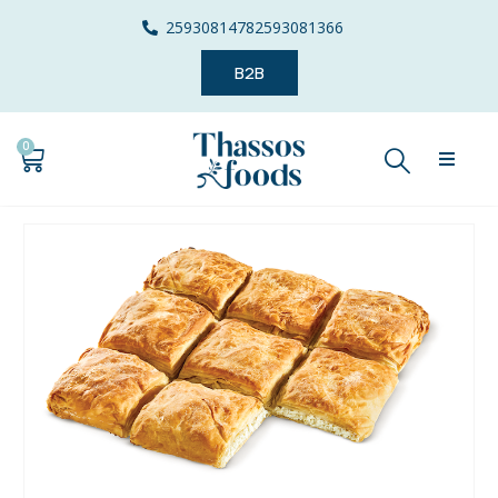
2593081478
2593081366
B2B
0