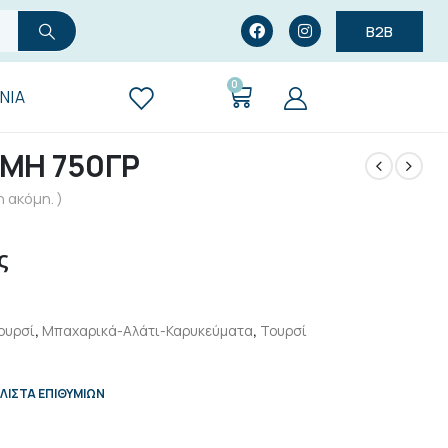
B2B
0
ΝΊΑ
ΛΜΗ 750ΓΡ
 ακόμη. )
ς
ουρσί
,
Μπαχαρικά-Αλάτι-Καρυκεύματα
,
Τουρσί
ΛΊΣΤΑ ΕΠΙΘΥΜΙΏΝ