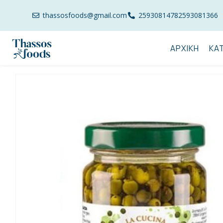
thassosfoods@gmail.com
2593081478
2593081366
ΑΡΧΙΚΉ
ΚΑ