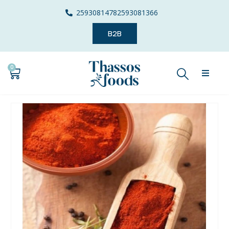
2593081478
2593081366
B2B
0