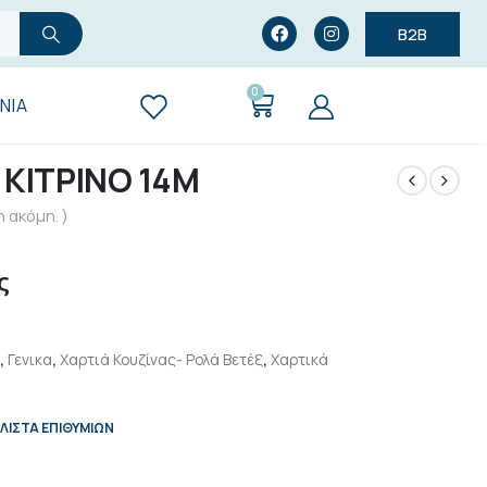
B2B
0
ΝΊΑ
ΚΙΤΡΙΝΟ 14Μ
 ακόμη. )
ς
,
Γενικα
,
Χαρτιά Κουζίνας- Ρολά Βετέξ
,
Χαρτικά
ΛΊΣΤΑ ΕΠΙΘΥΜΙΏΝ