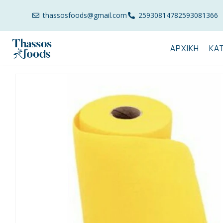
thassosfoods@gmail.com
2593081478
2593081366
ΑΡΧΙΚΉ
ΚΑ