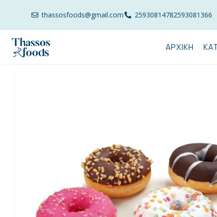
thassosfoods@gmail.com
2593081478
2593081366
ΑΡΧΙΚΉ
ΚΑ