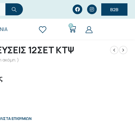
B2B
0
ΝΊΑ
ΕΥΣΕΙΣ 12ΣΕΤ ΚΤΨ
 ακόμη. )
ς
ΛΊΣΤΑ ΕΠΙΘΥΜΙΏΝ