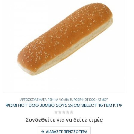
ΑΡΤΟΣΚΕΥΆΣΜΑΤΑ
,
ΓΕΝΙΚΑ
,
ΨΩΜΙΆ BURGER-HOT DOG - AΤΜΟΎ
ΨΩΜΙ HOT DOG JUMBO ΣΟΥΣ 24CM SELECT 16ΤΕΜ ΚΤΨ
0
out of 5
Συνδεθείτε για να δείτε τιμές
ΔΙΑΒΆΣΤΕ ΠΕΡΙΣΣΌΤΕΡΑ