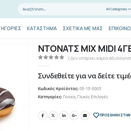
All Categories
ΤΗΓΟΡΊΕΣ
ΚΑΤΆΣΤΗΜΑ
ΣΧΕΤΙΚΆ ΜΕ ΜΑΣ
ΕΠΙΚΟΙΝΩ
ΝΤΟΝΑΤΣ ΜΙΧ MIDI 4Γ
( Δεν υπάρχει καμία αξιολόγηση
0
out of 5
Συνδεθείτε για να δείτε τιμέ
Κωδικός προϊόντος:
05-13-0003
Κατηγορίες:
Γενικα
,
Γλυκές Επιλογές
ΠΡΌΣΘΉΚΗ ΣΤΗΝ 