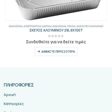
ΑΝΑΛΏΣΙΜΑ
,
ΑΠΟΡΥΠΑΝΤΙΚΆ-ΧΑΡΤΙΚΆ-ΑΝΑΛΏΣΙΜΑ
,
ΓΕΝΙΚΑ
,
ΣΚΕΎΗ PET ΑΛΟΥΜΙΝΊΟΥ
ΣΚΕΥΟΣ ΑΛΟΥΜΙΝΙΟΥ 29L 8Χ100T
0
out of 5
Συνδεθείτε για να δείτε τιμές
ΔΙΑΒΆΣΤΕ ΠΕΡΙΣΣΌΤΕΡΑ
ΠΛΗΡΟΦΟΡΙΕΣ
Αρχική
Κατηγορίες