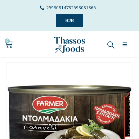
2593081478
2593081366
B2B
0