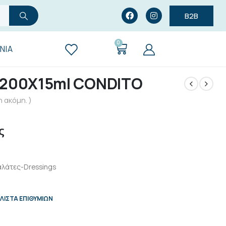
B2B
0
ΝΊΑ
200Χ15ml CONDITO
 ακόμη. )
ς
λάτες-Dressings
ΛΊΣΤΑ ΕΠΙΘΥΜΙΏΝ