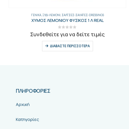
ΓΕΝΙΚΑ
,
ΞΎΔΙ-ΛΕΜΌΝΙ
,
ΣΆΛΤΣΕΣ-ΣΑΛΆΤΕΣ-DRESSINGS
ΧΥΜΟΣ ΛΕΜΟΝΙΟΥ ΦΥΣΙΚΟΣ 1 Λ REAL
0
out of 5
Συνδεθείτε για να δείτε τιμές
ΔΙΑΒΆΣΤΕ ΠΕΡΙΣΣΌΤΕΡΑ
ΠΛΗΡΟΦΟΡΙΕΣ
Αρχική
Κατηγορίες