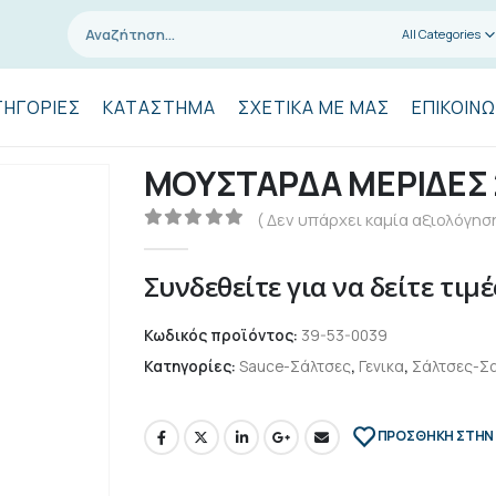
All Categories
ΤΗΓΟΡΊΕΣ
ΚΑΤΆΣΤΗΜΑ
ΣΧΕΤΙΚΆ ΜΕ ΜΑΣ
ΕΠΙΚΟΙΝΩ
ΜΟΥΣΤΑΡΔΑ ΜΕΡΙΔΕΣ 
( Δεν υπάρχει καμία αξιολόγηση
0
out of 5
Συνδεθείτε για να δείτε τιμέ
Κωδικός προϊόντος:
39-53-0039
Κατηγορίες:
Sauce-Σάλτσες
,
Γενικα
,
Σάλτσες-Σα
ΠΡΌΣΘΉΚΗ ΣΤΗΝ 