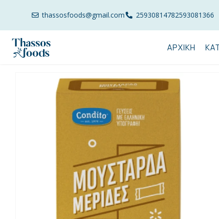
thassosfoods@gmail.com
2593081478
2593081366
ΑΡΧΙΚΉ
ΚΑ