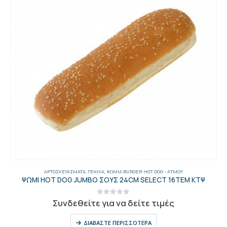
ΑΡΤΟΣΚΕΥΆΣΜΑΤΑ
,
ΓΕΝΙΚΑ
,
ΨΩΜΙΆ BURGER-HOT DOG - AΤΜΟΎ
ΨΩΜΙ HOT DOG JUMBO ΣΟΥΣ 24CM SELECT 16ΤΕΜ ΚΤΨ
0
out of 5
Συνδεθείτε για να δείτε τιμές
ΔΙΑΒΆΣΤΕ ΠΕΡΙΣΣΌΤΕΡΑ