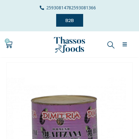
2593081478
2593081366
B2B
0