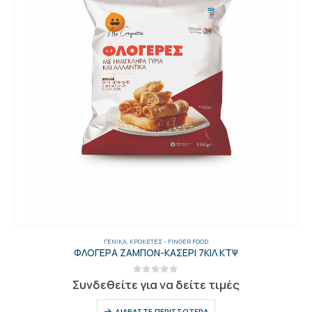
ΓΕΝΙΚΑ
,
ΚΡΟΚΈΤΕΣ - FINGER FOOD
ΦΛΟΓΕΡΑ ΖΑΜΠΟΝ-ΚΑΣΕΡΙ 7ΚΙΛ ΚΤΨ
0
out of 5
Συνδεθείτε για να δείτε τιμές
ΔΙΑΒΆΣΤΕ ΠΕΡΙΣΣΌΤΕΡΑ