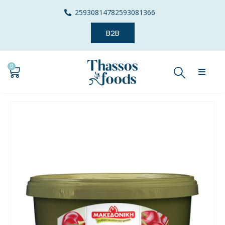
2593081478
2593081366
B2B
0