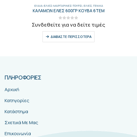
ΈΛΑΙΑ-ΕΛΙΈΣ-ΜΑΡΓΑΡΊΝΕΣ-ΤΟΥΡΣΊ
,
ΕΛΙΈΣ
,
ΓΕΝΙΚΑ
ΚΑΛΑΜΩΝ ΕΛΙΕΣ 600ΓΡ ΚΟΥΒΑ 6ΤΕΜ
0
out of 5
Συνδεθείτε για να δείτε τιμές
ΔΙΑΒΆΣΤΕ ΠΕΡΙΣΣΌΤΕΡΑ
ΠΛΗΡΟΦΟΡΙΕΣ
Αρχική
Κατηγορίες
Κατάστημα
Σχετικά Με Μας
Επικοινωνία