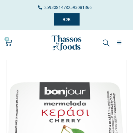
2593081478
2593081366
B2B
0