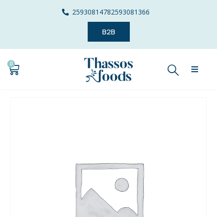
2593081478
2593081366
B2B
0