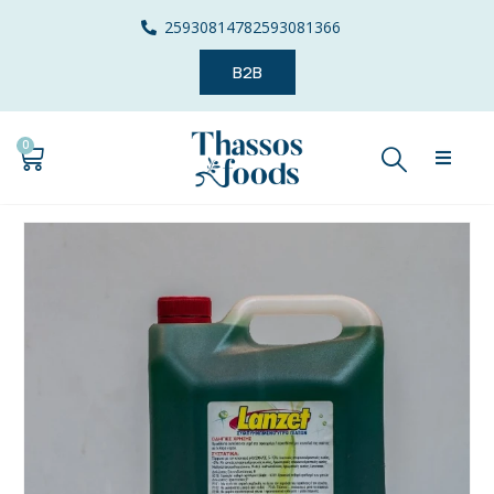
2593081478
2593081366
B2B
0