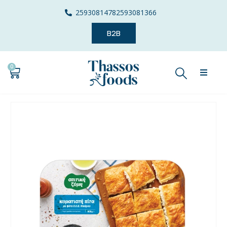
2593081478
2593081366
B2B
0