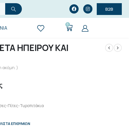
B2B
0
ΝΊΑ
ΕΤΑ ΗΠΕΙΡΟΥ ΚΑΙ
 ακόμη. )
ς
ες-Πίτες-Τυροπιτάκια
ΛΊΣΤΑ ΕΠΙΘΥΜΙΏΝ