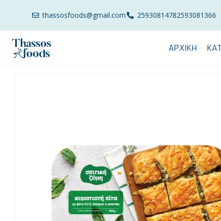
thassosfoods@gmail.com
2593081478
2593081366
ΑΡΧΙΚΉ
ΚΑ