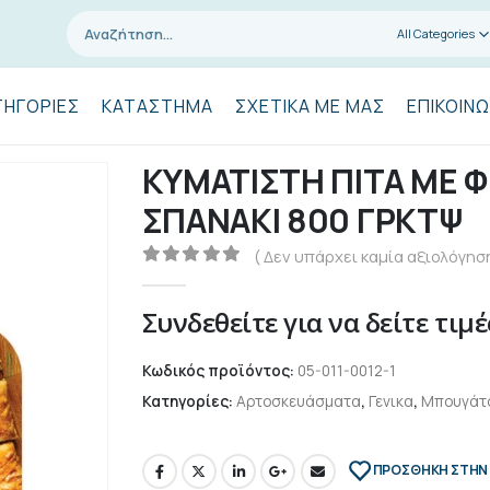
All Categories
ΤΗΓΟΡΊΕΣ
ΚΑΤΆΣΤΗΜΑ
ΣΧΕΤΙΚΆ ΜΕ ΜΑΣ
ΕΠΙΚΟΙΝΩ
ΚΥΜΑΤΙΣΤΗ ΠΙΤΑ ΜΕ Φ
ΣΠΑΝΑΚΙ 800 ΓΡΚΤΨ
( Δεν υπάρχει καμία αξιολόγηση
0
out of 5
Συνδεθείτε για να δείτε τιμέ
Κωδικός προϊόντος:
05-011-0012-1
Κατηγορίες:
Αρτοσκευάσματα
,
Γενικα
,
Μπουγάτσ
ΠΡΌΣΘΉΚΗ ΣΤΗΝ 