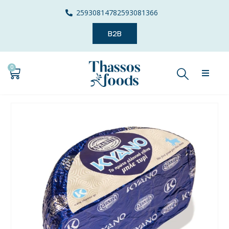
2593081478
2593081366
B2B
0