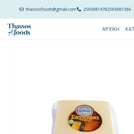
thassosfoods@gmail.com
2593081478
2593081366
ΑΡΧΙΚΉ
ΚΑ