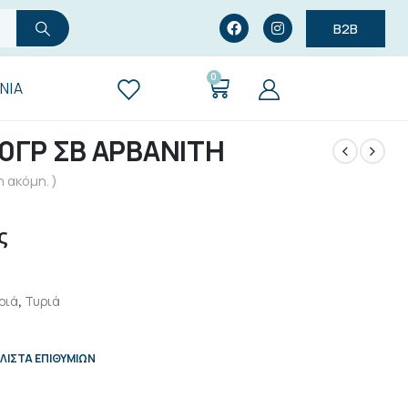
B2B
0
ΝΊΑ
0ΓΡ ΣΒ ΑΡΒΑΝΙΤΗ
 ακόμη. )
ς
ριά
,
Τυριά
ΛΊΣΤΑ ΕΠΙΘΥΜΙΏΝ