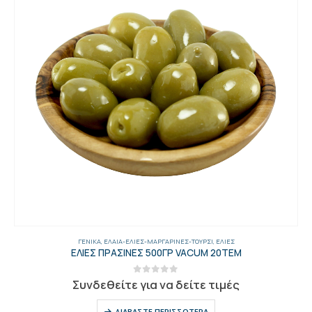
ΓΕΝΙΚΑ
,
ΈΛΑΙΑ-ΕΛΙΈΣ-ΜΑΡΓΑΡΊΝΕΣ-ΤΟΥΡΣΊ
,
ΕΛΙΈΣ
ΕΛΙΕΣ ΠΡΑΣΙΝΕΣ 500ΓΡ VACUM 20ΤΕΜ
0
out of 5
Συνδεθείτε για να δείτε τιμές
ΔΙΑΒΆΣΤΕ ΠΕΡΙΣΣΌΤΕΡΑ