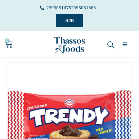
2593081478
2593081366
B2B
0