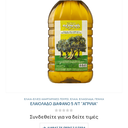
ΈΛΑΙΑ-ΕΛΙΈΣ-ΜΑΡΓΑΡΊΝΕΣ-ΤΟΥΡΣΊ
,
ΈΛΑΙΑ
,
ΕΛΑΙΌΛΑΔΑ
,
ΓΕΝΙΚΑ
ΕΛΑΙΟΛΑΔΟ ΔΙΑΦΑΝΟ 5 ΛΙΤ “ΑΓΡΙΛΙΑ”
0
out of 5
Συνδεθείτε για να δείτε τιμές
ΔΙΑΒΆΣΤΕ ΠΕΡΙΣΣΌΤΕΡΑ