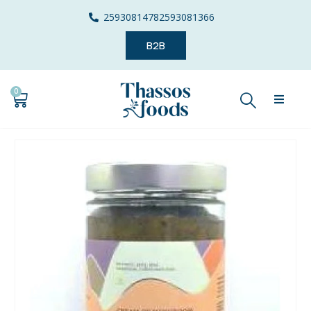
2593081478
2593081366
B2B
0