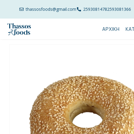
thassosfoods@gmail.com
2593081478
2593081366
ΑΡΧΙΚΉ
ΚΑ