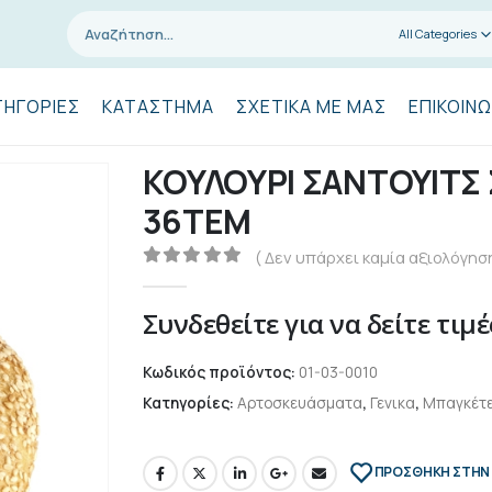
All Categories
ΤΗΓΟΡΊΕΣ
ΚΑΤΆΣΤΗΜΑ
ΣΧΕΤΙΚΆ ΜΕ ΜΑΣ
ΕΠΙΚΟΙΝΩ
ΚΟΥΛΟΥΡΙ ΣΑΝΤΟΥΙΤΣ
36ΤΕΜ
( Δεν υπάρχει καμία αξιολόγηση
0
out of 5
Συνδεθείτε για να δείτε τιμέ
Κωδικός προϊόντος:
01-03-0010
Κατηγορίες:
Αρτοσκευάσματα
,
Γενικα
,
Μπαγκέτε
ΠΡΌΣΘΉΚΗ ΣΤΗΝ 