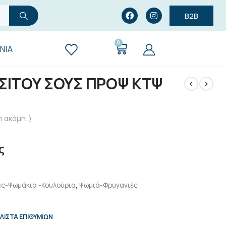
B2B
0
ΝΊΑ
 ΣΙΤΟΥ ΣΟΥΣ ΠΡΟΨ ΚΤΨ
 ακόμη. )
ς
ς-Ψωμάκια -Κουλούρια
,
Ψωμιά-Φρυγανιές
ΛΊΣΤΑ ΕΠΙΘΥΜΙΏΝ