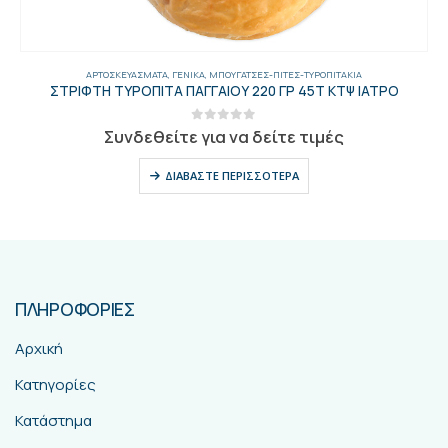
ΑΡΤΟΣΚΕΥΆΣΜΑΤΑ
,
ΓΕΝΙΚΑ
,
ΜΠΟΥΓΆΤΣΕΣ-ΠΊΤΕΣ-ΤΥΡΟΠΙΤΆΚΙΑ
ΣΤΡΙΦΤΗ ΤΥΡΟΠΙΤΑ ΠΑΓΓΑΙΟΥ 220 ΓΡ 45Τ ΚΤΨ ΙΑΤΡΟ
0
out of 5
Συνδεθείτε για να δείτε τιμές
ΔΙΑΒΆΣΤΕ ΠΕΡΙΣΣΌΤΕΡΑ
ΠΛΗΡΟΦΟΡΙΕΣ
Αρχική
Κατηγορίες
Κατάστημα