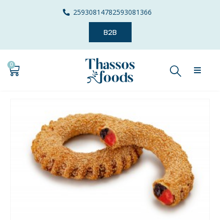
2593081478
2593081366
B2B
0