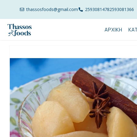
thassosfoods@gmail.com
2593081478
2593081366
ΑΡΧΙΚΉ
ΚΑ