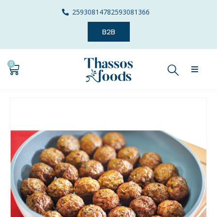
2593081478
2593081366
B2B
0