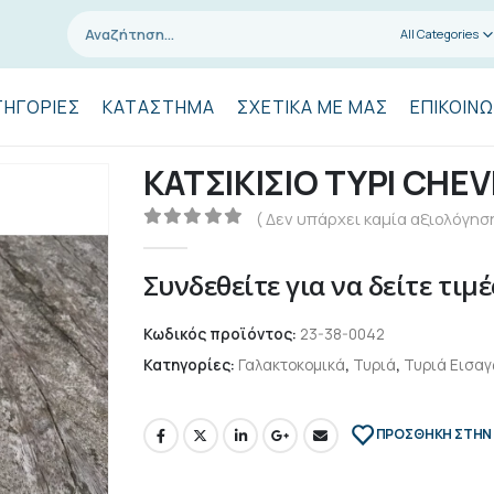
All Categories
ΤΗΓΟΡΊΕΣ
ΚΑΤΆΣΤΗΜΑ
ΣΧΕΤΙΚΆ ΜΕ ΜΑΣ
ΕΠΙΚΟΙΝΩ
ΚΑΤΣΙΚΙΣΙΟ ΤΥΡΙ CHE
( Δεν υπάρχει καμία αξιολόγηση
0
out of 5
Συνδεθείτε για να δείτε τιμέ
Κωδικός προϊόντος:
23-38-0042
Κατηγορίες:
Γαλακτοκομικά
,
Τυριά
,
Τυριά Εισα
ΠΡΌΣΘΉΚΗ ΣΤΗΝ 