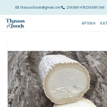
thassosfoods@gmail.com
2593081478
2593081366
ΑΡΧΙΚΉ
ΚΑ