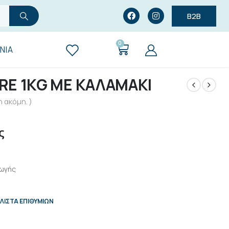
B2B
0
ΝΊΑ
VRE 1KG ΜΕ ΚΑΛΑΜΑΚΙ
 ακόμη. )
ς
γωγής
ΛΊΣΤΑ ΕΠΙΘΥΜΙΏΝ