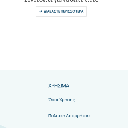
0
out of 5
Συνδεθείτε για να δείτε τιμές
ΔΙΑΒΆΣΤΕ ΠΕΡΙΣΣΌΤΕΡΑ
ΧΡΗΣΙΜΑ
Όροι Χρήσης
Πολιτική Απορρήτου