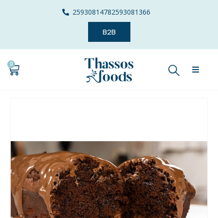
2593081478
2593081366
B2B
0