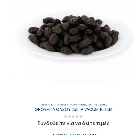
ΓΕΝΙΚΑ
,
ΈΛΑΙΑ-ΕΛΙΈΣ-ΜΑΡΓΑΡΊΝΕΣ-ΤΟΥΡΣΊ
,
ΕΛΙΈΣ
ΘΡΟΥΜΠΑ ΘΑΣΟΥ 250ΓΡ VACUM 16ΤΕΜ
0
out of 5
Συνδεθείτε για να δείτε τιμές
ΔΙΑΒΆΣΤΕ ΠΕΡΙΣΣΌΤΕΡΑ